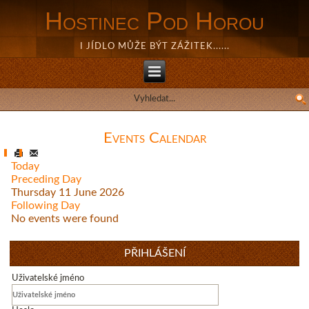
Hostinec Pod Horou
I JÍDLO MŮŽE BÝT ZÁŽITEK......
Events Calendar
Today
Preceding Day
Thursday 11 June 2026
Following Day
No events were found
PŘIHLÁŠENÍ
Uživatelské jméno