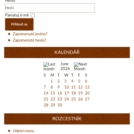
Heslo
Pamatuj si mě
Přihlásit se
Zapomenuté jméno?
Zapomenuté heslo?
KALENDÁŘ
June
2026
S
M
T
W
T
F
S
1
2
3
4
5
6
7
8
9
10
11
12
13
14
15
16
17
18
19
20
21
22
23
24
25
26
27
28
29
30
ROZCESTNÍK
Jídelní menu